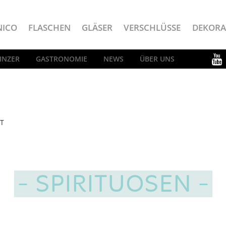
NICO
FLASCHEN
GLÄSER
VERSCHLÜSSE
DEKORA
INZER
GASTRONOMIE
NEWS
ÜBER UNS
T
SPIRITUOSEN