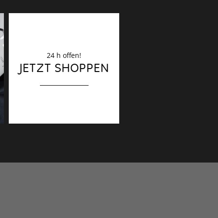
24 h offen!
Dekoration
JETZT SHOPPEN
Finaler Schliff