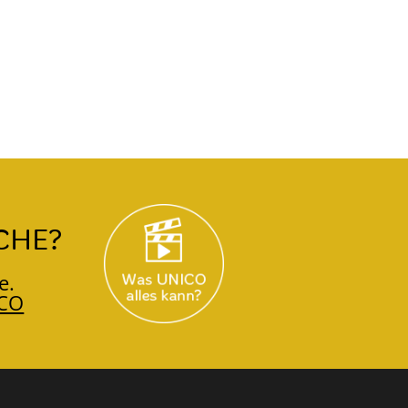
CHE?
e.
CO