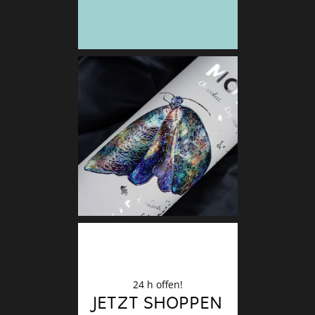
Deko
Finale
24 h offen!
JETZT SHOPPEN