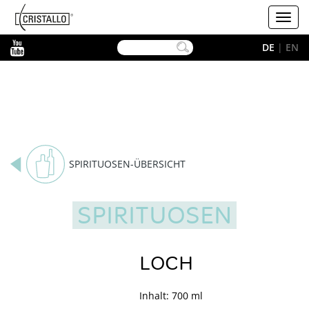
-->
Cristallo
Toggl
navig
YouTube
DE
|
EN
SPIRITUOSEN-ÜBERSICHT
SPIRITUOSEN
LOCH
Inhalt: 700 ml