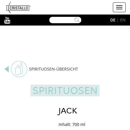
-->
Cristallo
Toggl
navig
YouTube
DE
|
EN
SPIRITUOSEN-ÜBERSICHT
SPIRITUOSEN
JACK
Inhalt: 700 ml