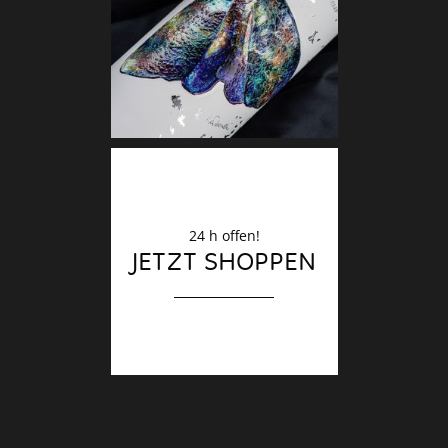
Deko
Finale
24 h offen!
JETZT SHOPPEN