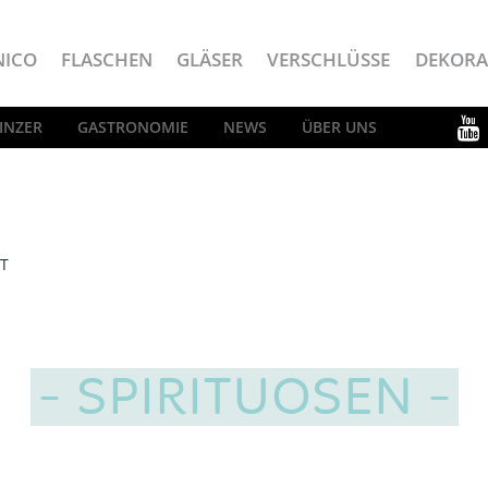
NICO
FLASCHEN
GLÄSER
VERSCHLÜSSE
DEKORA
INZER
GASTRONOMIE
NEWS
ÜBER UNS
T
SPIRITUOSEN