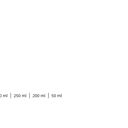
0 ml
250 ml
200 ml
50 ml