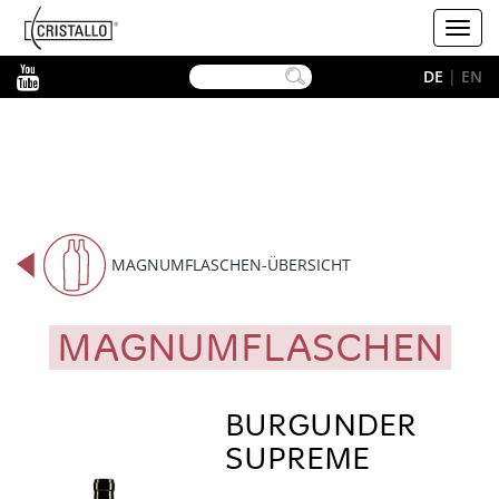
-->
Cristallo
Toggl
navig
YouTube
DE
|
EN
MAGNUMFLASCHEN-ÜBERSICHT
MAGNUMFLASCHEN
BURGUNDER
SUPREME