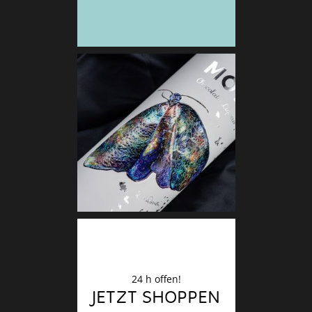
Deko
Finale
24 h offen!
JETZT SHOPPEN