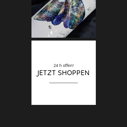
Deko
Finale
24 h offen!
JETZT SHOPPEN