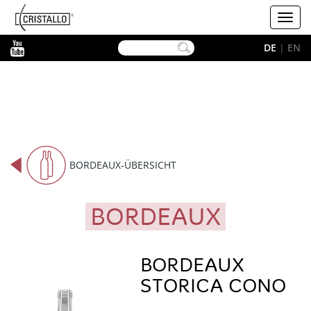
-->
Cristallo
Toggl
navig
YouTube
DE
|
EN
BORDEAUX-ÜBERSICHT
BORDEAUX
BORDEAUX
STORICA CONO