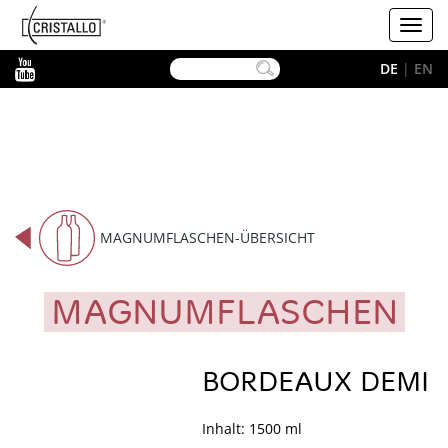
-->
Cristallo
Toggl
navig
YouTube
DE
|
EN
MAGNUMFLASCHEN-ÜBERSICHT
MAGNUMFLASCHEN
BORDEAUX DEMI
Inhalt: 1500 ml