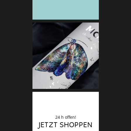
Deko
Finale
24 h offen!
JETZT SHOPPEN