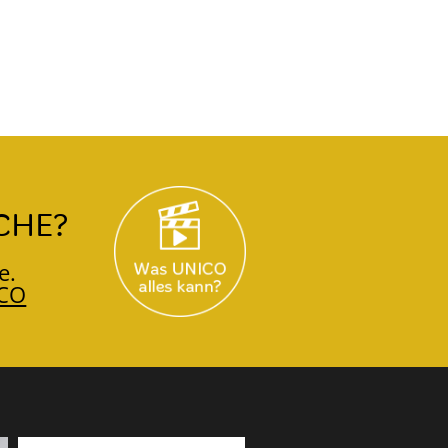
CHE?
e.
CO