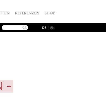
TION
REFERENZEN
SHOP
YouTube
DE
|
EN
N