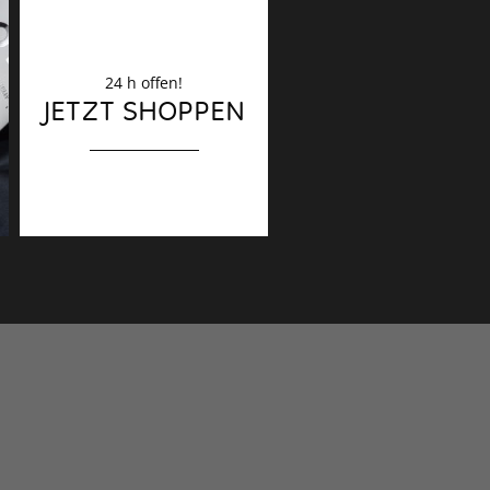
24 h offen!
Dekoration
JETZT SHOPPEN
Finaler Schliff