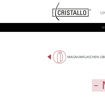
-->
Cristallo
U
W
MAGNUMFLASCHEN-ÜB