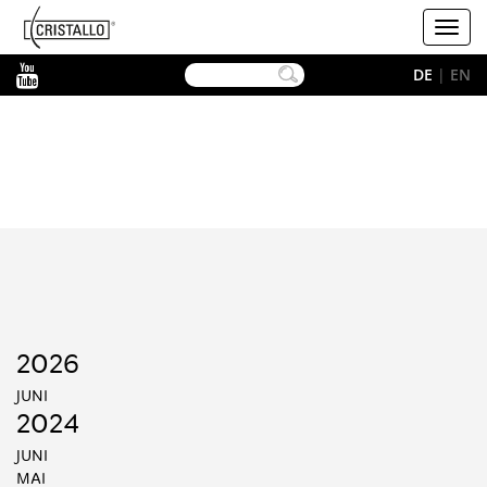
-->
Cristallo
Toggl
navig
YouTube
DE
|
EN
2026
JUNI
2024
JUNI
MAI