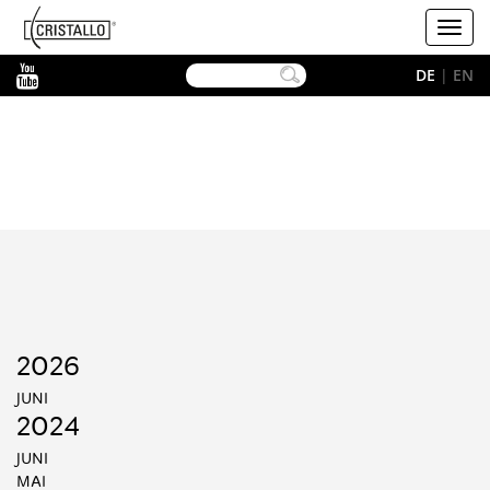
-->
Cristallo
Toggl
navig
YouTube
DE
|
EN
2026
JUNI
2024
JUNI
MAI