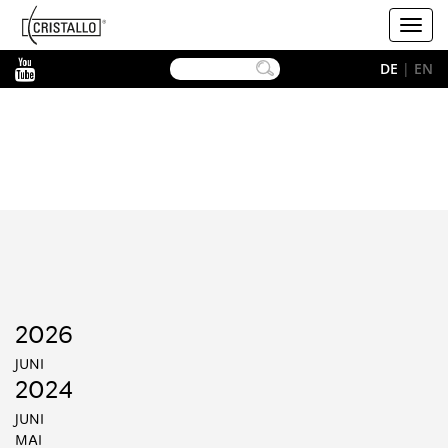
-->
Cristallo
Toggl
navig
YouTube
DE
|
EN
2026
JUNI
2024
JUNI
MAI