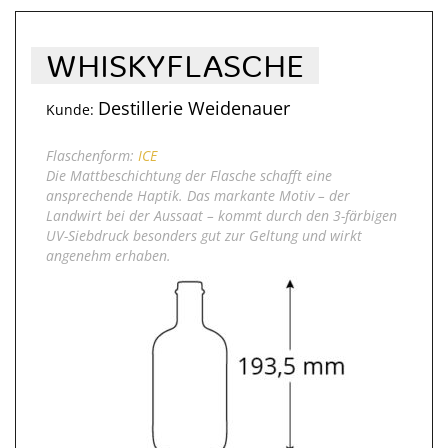
WHISKYFLASCHE
Destillerie Weidenauer
Kunde:
Flaschenform:
ICE
Die Mattbeschichtung der Flasche schafft eine
ansprechende Haptik. Das markante Motiv – der
Landwirt bei der Aussaat – kommt durch den 3-färbigen
UV-Siebdruck besonders gut zur Geltung und wirkt
angenehm erhaben.