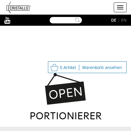
-->
Cristallo
Toggl
navig
YouTube
DE
|
EN
0 Artikel
Warenkorb ansehen
PORTIONIERER