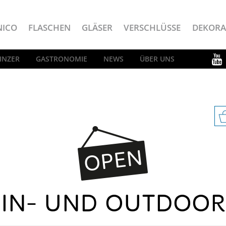
NICO
FLASCHEN
GLÄSER
VERSCHLÜSSE
DEKORA
INZER
GASTRONOMIE
NEWS
ÜBER UNS
IN- UND OUTDOOR