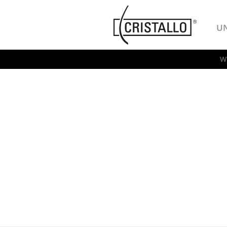
-->
Cristallo
U
W