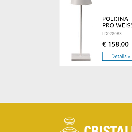
POLDINA
PRO WEISS
LD0280B3
€ 158.00
Details »