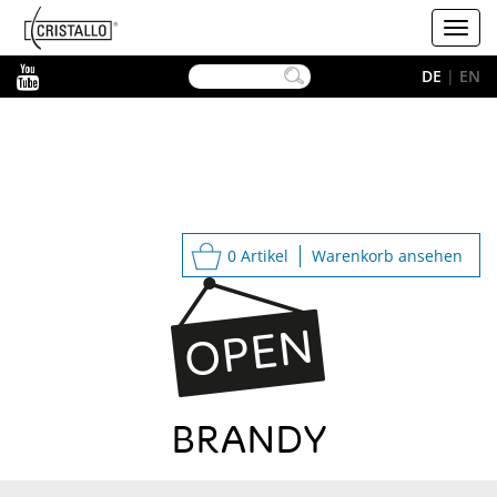
-->
Cristallo
Toggl
navig
YouTube
DE
|
EN
0 Artikel
Warenkorb ansehen
BRANDY