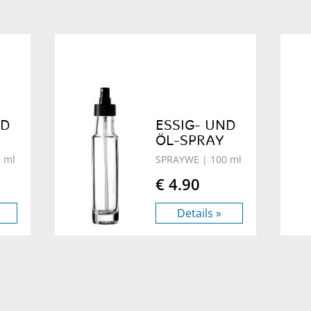
ND
ESSIG- UND
ÖL-SPRAY
 ml
SPRAYWE
| 100 ml
€ 4.90
Details »