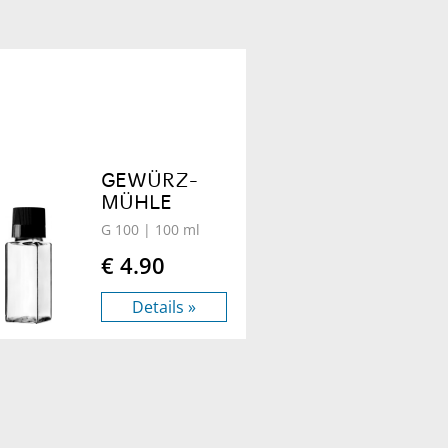
GEWÜRZ-
MÜHLE
G 100
| 100 ml
€ 4.90
Details »