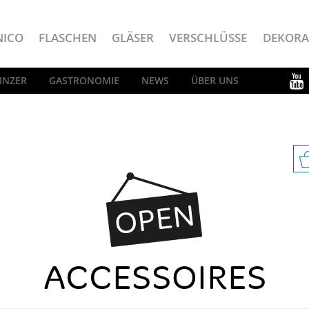
NICO
FLASCHEN
GLÄSER
VERSCHLÜSSE
DEKORA
INZER
GASTRONOMIE
NEWS
ÜBER UNS
ACCESSOIRES