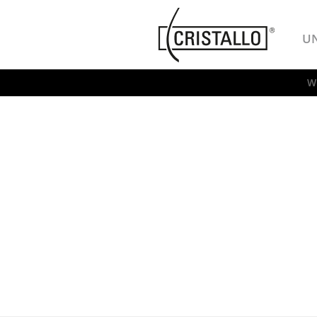
-->
Cristallo
U
W