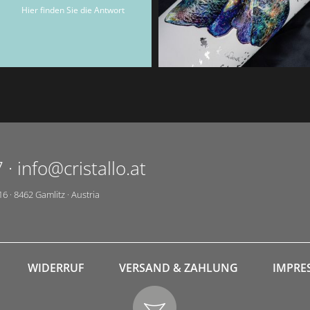
Hier finden Sie die Antwort
7
·
info@cristallo.at
16
·
8462
Gamlitz
·
Austria
WIDERRUF
VERSAND & ZAHLUNG
IMPRE