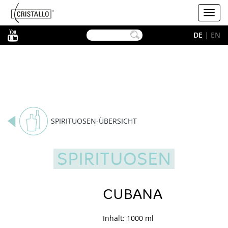
-->
Cristallo
Toggl
navig
YouTube
DE
|
EN
SPIRITUOSEN-ÜBERSICHT
SPIRITUOSEN
CUBANA
Inhalt: 1000 ml