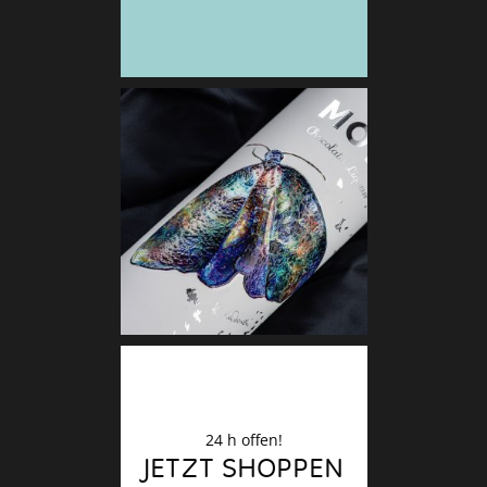
Deko
Finale
24 h offen!
JETZT SHOPPEN