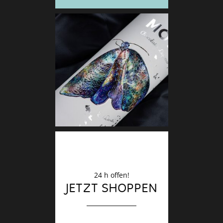
Deko
Finale
24 h offen!
JETZT SHOPPEN