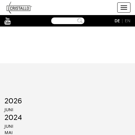
-->
Cristallo
Toggl
navig
YouTube
DE
|
EN
2026
JUNI
2024
JUNI
MAI